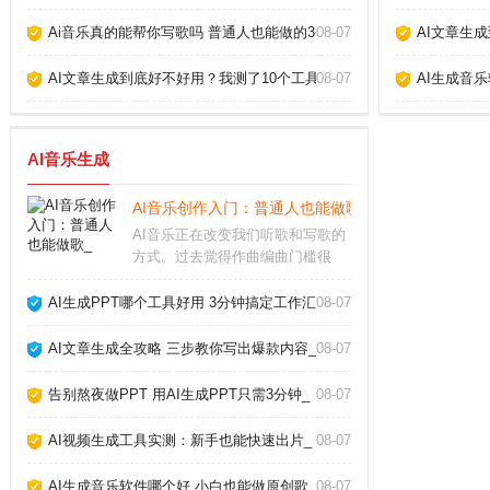
Ai音乐真的能帮你写歌吗 普通人也能做的3个神器_
08-07
AI文章生
AI文章生成到底好不好用？我测了10个工具告诉你真相_
08-07
AI生成音
AI音乐生成
AI音乐创作入门：普通人也能做歌_
AI音乐正在改变我们听歌和写歌的
方式。过去觉得作曲编曲门槛很
高，现在借助人工智能工具，即使
不懂乐理也能快速生成完整的伴奏
AI生成PPT哪个工具好用 3分钟搞定工作汇报_
08-07
甚至人声。这不仅是技术突破，更
让音乐创作变得人人可尝试。AI音
AI文章生成全攻略 三步教你写出爆款内容_
08-07
乐怎么制作市面上主
告别熬夜做PPT 用AI生成PPT只需3分钟_
08-07
AI视频生成工具实测：新手也能快速出片_
08-07
AI生成音乐软件哪个好 小白也能做原创歌_
08-07