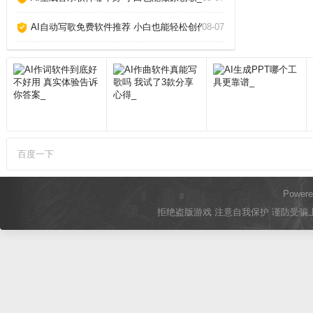
AI自动写歌免费软件推荐 小白也能轻松创作_
08-07
百度一下
Power
拒绝盗版游戏 注意自我保护 谨防受骗