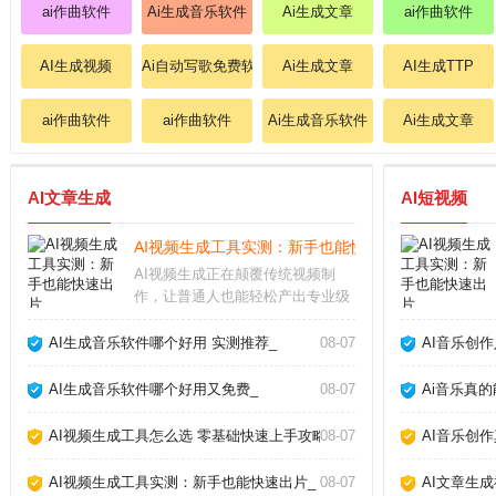
ai作曲软件
Ai生成音乐软件
Ai生成文章
ai作曲软件
AI生成视频
Ai自动写歌免费软件
Ai生成文章
AI生成TTP
ai作曲软件
ai作曲软件
Ai生成音乐软件
Ai生成文章
AI文章生成
AI短视频
AI视频生成工具实测：新手也能快速出片_
AI视频生成正在颠覆传统视频制
作，让普通人也能轻松产出专业级
短片。过去需要团队协作的剪辑、
特效、配音，如今只需输入文字描
AI生成音乐软件哪个好用 实测推荐_
08-07
AI音乐创
述，AI就能自动生成流畅画面。本
文结合近期热门工具实测，帮你避
AI生成音乐软件哪个好用又免费_
08-07
Ai音乐真
开常见坑点。AI视
AI视频生成工具怎么选 零基础快速上手攻略_
08-07
AI音乐创
AI视频生成工具实测：新手也能快速出片_
08-07
AI文章生