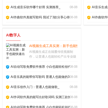
AI生成音乐软件哪个好用 实测推荐_
08-08
AI音乐生
AI作曲软件真能写歌吗 我试了3款分享心得_
08-08
AI作曲软
AI数字人
AI视频生成工具实测：新手也能快速出片_
AI视频生成正在颠覆传统视频制
作，让普通人也能轻松产出专业级
短片。过去需要团队协作的剪辑、
特效、配音，如今只需输入文字描
AI自动写歌免费软件推荐 小白也能轻松创作_
08-08
述，AI就能自动生成流畅画面。本
文结合近期热门工具实测，帮你避
Ai音乐真的能帮你写歌吗 普通人也能做的3个神器_
08-08
开常见坑点。AI视
AI音乐创作入门：普通人也能做歌_
08-08
AI作词软件真的能写出好歌词吗 实测三款热门工具告诉你答案_
08-08
AI自动写歌免费软件推荐 小白也能轻松创作_
08-08