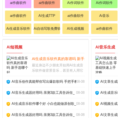
ai作曲软件
ai作曲软件
Ai作词软件
Ai作词软件
ai作曲软件
AI生成TTP
ai作曲软件
Ai音乐
Ai生成音乐软件
Ai自动写歌免费软件
AI生成视频
ai作曲软件
AI短视频
AI音乐生成
AI生成音乐软件真的靠谱吗 新手选哪个好_
最近身边不少朋友开始用AI生成音
乐软件做背景音乐，甚至有人用它
创作完整歌曲。作为音乐爱好者，
我试用了十几款主流工具后发现，
AI音乐创作真能帮你写出爆款歌吗 手把手教你玩转AI作歌_
08-08
AI文章生
选对软件确实能大幅提升效率，但
盲目跟风也可能踩坑。AI生成音乐
AI音乐生成器好用吗 亲测3款工具告诉你_
08-08
AI生成音
软件怎么选市面上
AI生成音乐软件哪个好 小白也能做原创歌_
08-08
AI视频生
AI音乐生成器好用吗 亲测3款工具告诉你_
08-08
AI文章生