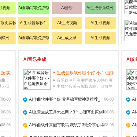
生成视频
Ai自动写歌免费软件
Ai音乐
Ai生成音乐软件
写歌免费软件
Ai生成音乐软件
AI生成视频
AI生成视频
作词软件
Ai自动写歌免费软件
Ai生成文章
AI生成视频
AI音乐生成
AI
强 实测推荐_
AI生成音乐软件哪个好 小白也能做原创歌_
编曲，
AI音乐软件能商用吗很多人担心用
通人创
AI生成的音乐有版权风险。目前主
视频创
流的AI生成音乐软件，比如Suno、
爱好
Udio，都允许付费用户将生成的音
汇报_
08-08
AI作曲软件哪个好 零基础写歌神器推荐_
08-08
A
产出免
乐用于商业用途，但免费版通常只
面上层
能个人使用。不同平台的具体条款
08-08
AI文章生成工具怎么用？3个步骤写出原创爆款_
08-08
A
差异很
略_
08-08
AI作曲软件真能写歌吗 我试了3款分享心得_
08-08
A