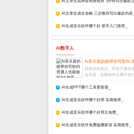
AI文章生成神器免费推荐 3分钟写出爆款文
AI文章生成全攻略 三步教你写出爆款内容
AI生成音乐软件哪个好 新手入门推荐_
AI数字人
Ai音乐真的能帮你写歌吗 
你有没有想过，即使不懂乐
会乐器，也能创作出属于自
乐？如今，Ai音乐工具正在
切变成现实。从自动生成旋
AI生成PPT哪个工具更靠谱_
能编曲，甚至模拟人声演唱，
乐正在降低创作门槛，让每
AI生成音乐软件哪个好用 实测推荐_
能成为“音乐人”
AI生成音乐软件哪个好用又免费_
AI生成音乐软件免费版哪家强 实测推荐_