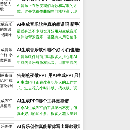
AI音乐正在改变我们听歌和写歌的方
式。过去觉得作曲编曲门槛很高，现
在借助人工智能工具，即使不懂乐理
也能快速生成完整的伴奏甚至人声。
AI生成音乐软件真的靠谱吗 新手选哪个好_
这不仅是技术突破，更让音乐创作变
最近身边不少朋友开始用AI生成音乐
得人人可尝试。AI音乐怎么制作市面
软件做背景音乐，甚至有人用它创作
上主
完整歌曲。作为音乐爱好者，我试用
了十几款主流工具后发现，选对软件
AI生成音乐软件哪个好 小白也能做原创歌_
确实能大幅提升效率，但盲目跟风也
AI音乐软件能商用吗很多人担心用AI
可能踩坑。AI生成音乐软件怎么选市
生成的音乐有版权风险。目前主流的
面上
AI生成音乐软件，比如Suno、
Udio，都允许付费用户将生成的音乐
告别熬夜做PPT 用AI生成PPT只需3分钟_
用于商业用途，但免费版通常只能个
AI生成PPT正在改变职场人的工作方
人使用。不同平台的具体条款差异很
式。过去花几小时排版、找模板、调
颜色，如今借助智能工具，只需输入
主题或上传文档，就能自动生成结构
AI生成PPT哪个工具更靠谱_
清晰、设计专业的演示文稿。这项技
如今AI生成PPT的工具层出不穷，但
术不仅节省时间，更让内容表达变得
真正好用的却不多。很多人花大量时
高效
间找模板、调格式，其实不如直接用
AI一键生成。本文结合我使用多款工
AI音乐创作真能帮你写出爆款歌吗 手把手教你玩转AI作歌_