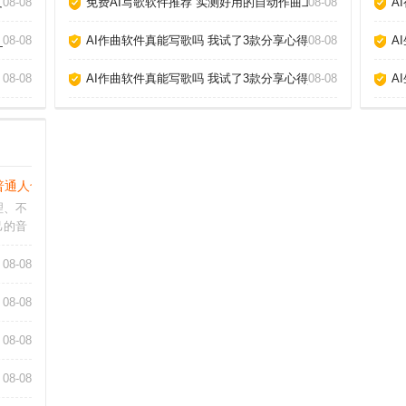
章_
08-08
免费AI写歌软件推荐 实测好用的自动作曲工具_
08-08
A
_
08-08
AI作曲软件真能写歌吗 我试了3款分享心得_
08-08
A
08-08
AI作曲软件真能写歌吗 我试了3款分享心得_
08-08
A
普通人也能做的3个神器_
理、不
己的音
让这一
律到智
08-08
Ai音
个人都
08-08
08-08
08-08