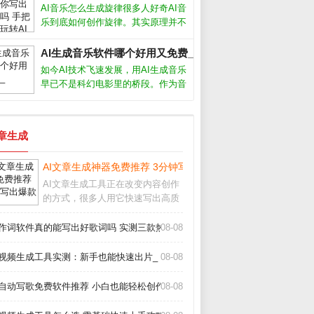
具的实测经验，帮你避开那些“假智
AI音乐怎么生成旋律很多人好奇AI音
能”的坑，找到最适合自己的AI做P
乐到底如何创作旋律。其实原理并不
复杂，AI通过学习海量现成歌曲的节
奏、和弦走向和音高变化，逐渐掌握
AI生成音乐软件哪个好用又免费_
了人类音乐的基本规律。你只需输入
如今AI技术飞速发展，用AI生成音乐
风格关键词，比如“忧伤的钢琴曲”或
早已不是科幻电影里的桥段。作为音
乐制作人，我试用了市面上十几款AI
生成音乐软件，发现它们确实能帮我
们快速产出背景音乐、片头配乐甚至
文章生成
完整歌曲，但不同软件在易用性、音
质
AI文章生成神器免费推荐 3分钟写出爆款文章_
AI文章生成工具正在改变内容创作
的方式，很多人用它快速写出高质
量文案，但真的能完全替代人工
吗？我用了半年多，从最初的怀疑
I作词软件真的能写出好歌词吗 实测三款热门工具告诉你答案_
08-08
到现在的依赖，发现关键是把AI当
成助手而非主角。它能帮你突破灵
I视频生成工具实测：新手也能快速出片_
08-08
感枯竭，但最终成品
I自动写歌免费软件推荐 小白也能轻松创作_
08-08