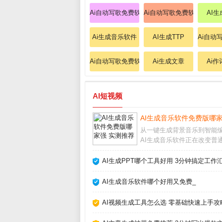
Ai自动写歌免费软件
Ai自动写歌免费软件
AI
Ai生成音乐软件
AI生成TTP
Ai自动
Ai自动写歌免费软件
Ai生成文章
Ai
AI短视频
AI生成音乐软件免费版哪家
从一键生成背景音乐到智能
AI生成音乐软件正在改变普
作音乐的方式。无论你是短
作者、游戏开发者还是音乐
AI生成PPT哪个工具好用 3分钟搞定工作
者，这些工具都能帮你快速
版税的原创配乐。但面对市
AI生成音乐软件哪个好用又免费_
出不穷的软件，怎么选
AI视频生成工具怎么选 零基础快速上手攻