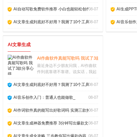
AI自动写歌免费软件推荐 小白也能轻松创作_
08-07
AI生成PP
AI文章生成到底好不好用？我测了10个工具告诉你真相_
08-07
AI音乐创
AI文章生成
AI作曲软件真能写歌吗 我试了3款分享心得_
最近身边不少朋友问我，AI作曲软
件到底靠谱不靠谱。说实话，我起
初也半信半疑，但亲自上手试了几
款之后，发现它们确实能快速生成
AI文章生成到底好不好用？我测了10个工具告诉你真相_
08-07
旋律和伴奏，尤其适合没学过乐理
的新手。今天就把我的真实体验和
AI音乐创作入门：普通人也能做歌_
08-07
挑选方法分享给大家
AI作词软件真的能写出好歌词吗 实测三款热门工具告诉你答案_
08-07
AI文章生成神器免费推荐 3分钟写出爆款文章_
08-07
AI文章生成全攻略 三步教你写出爆款内容_
08-07