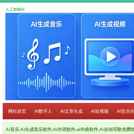
人工智能Ai
网站首页
AI数字人
AI文章生成
AI短视频
AI音乐
Ai音乐,Ai生成音乐软件,Ai作词软件,ai作曲软件,Ai自动写歌免费