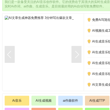
我们是一款备受关注的AI音乐创作软件。它的优势在于其强大的实时生成
实时Ai作词、ai作曲、生成音乐。是目前最好用的Ai自动写歌免费软件。
免费AI写歌
AI视频生成
AI生成音乐
AI生成音乐
AI生成音乐
AI生成音乐
AI文章生成
Ai音乐
AI生成视频
ai作曲软件
AI生成TTP