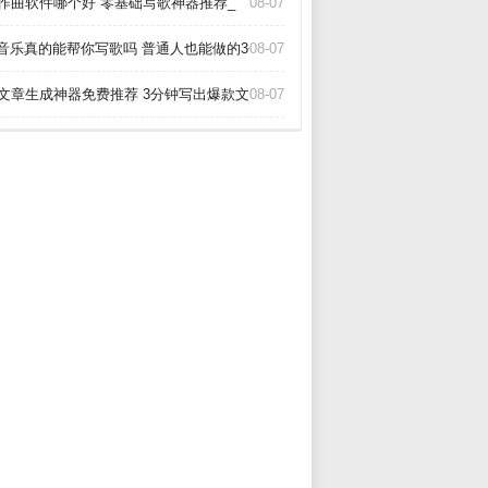
I作曲软件哪个好 零基础写歌神器推荐_
08-07
i音乐真的能帮你写歌吗 普通人也能做的3个神器_
08-07
I文章生成神器免费推荐 3分钟写出爆款文章_
08-07