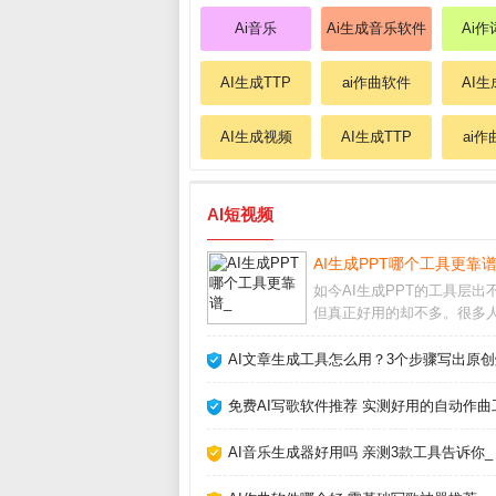
Ai音乐
Ai生成音乐软件
Ai
AI生成TTP
ai作曲软件
AI
AI生成视频
AI生成TTP
ai
AI短视频
AI生成PPT哪个工具更靠谱
如今AI生成PPT的工具层出
但真正好用的却不多。很多
量时间找模板、调格式，其
直接用AI一键生成。本文结
AI文章生成工具怎么用？3个步骤写出原创
用多款工具的实测经验，帮
那些“假智能”的坑，找到最
免费AI写歌软件推荐 实测好用的自动作曲
己的AI做P
AI音乐生成器好用吗 亲测3款工具告诉你_