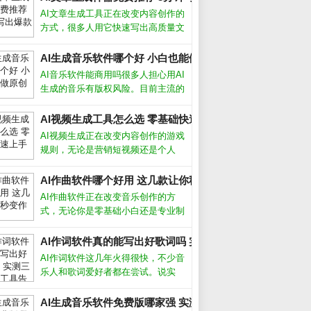
AI文章生成工具正在改变内容创作的
方式，很多人用它快速写出高质量文
案，但真的能完全替代人工吗？我用
了半年多，从最初的怀疑到现在的依
AI生成音乐软件哪个好 小白也能做原创歌_
赖，发现关键是把AI当成助手而非主
AI音乐软件能商用吗很多人担心用AI
角。它能帮你突破灵感枯竭，但最终
生成的音乐有版权风险。目前主流的
成品
AI生成音乐软件，比如Suno、
Udio，都允许付费用户将生成的音乐
AI视频生成工具怎么选 零基础快速上手攻略_
用于商业用途，但免费版通常只能个
AI视频生成正在改变内容创作的游戏
人使用。不同平台的具体条款差异很
规则，无论是营销短视频还是个人
Vlog，都能在几分钟内自动生成高质
量画面。作为长期使用各类AI工具的
AI作曲软件哪个好用 这几款让你秒变作曲家_
_
创作者，我发现选对工具和方法，效
AI作曲软件正在改变音乐创作的方
率能提升十倍以上。AI视频生成靠谱
式，无论你是零基础小白还是专业制
作人，都能借助它快速生成旋律、和
弦甚至完整编曲。我作为音乐制作
AI作词软件真的能写出好歌词吗 实测三款热门工具告诉你答
人，亲测了多款工具，下面分享最实
AI作词软件这几年火得很快，不少音
用的经验和推荐。AI作曲软件真的能
乐人和歌词爱好者都在尝试。说实
创作出好
话，我最初也抱着怀疑态度，毕竟歌
词讲究情感和意境，机器能懂吗？但
AI生成音乐软件免费版哪家强 实测推荐_