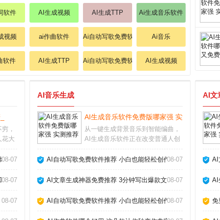
作词软件
AI生成视频
AI生成TTP
Ai生成音乐软件
生成视频
ai作曲软件
Ai自动写歌免费软件
Ai音乐
作曲软件
AI生成TTP
Ai自动写歌免费软件
AI生成视频
AI音乐生成
AI
_
AI生成音乐软件免费版哪家强 实测推荐_
不穷，
从一键生成背景音乐到智能编曲，
人花大
AI生成音乐软件正在改变普通人创
实不如
作音乐的方式。无论你是短视频创
合我使
作者、游戏开发者还是音乐爱好
爆款_
08-07
AI自动写歌免费软件推荐 小白也能轻松创作_
08-07
A
你避开
者，这些工具都能帮你快速产出免
适合自
版税的原创配乐。但面对市面上层
工具_
08-07
AI文章生成神器免费推荐 3分钟写出爆款文章_
08-07
A
出不穷的软件，怎么选
08-07
AI自动写歌免费软件推荐 小白也能轻松创作_
08-07
免