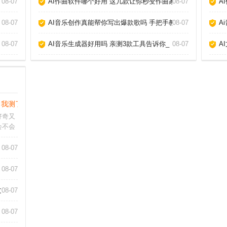
08-07
AI作曲软件哪个好用 这几款让你秒变作曲家_
08-07
A
08-07
AI音乐创作真能帮你写出爆款歌吗 手把手教你玩转AI作歌_
08-07
A
08-07
AI音乐生成器好用吗 亲测3款工具告诉你_
08-07
A
？我测了10个工具告诉你真相_
好奇又
会不会
多深度
工具，
08-07
法确实
在于理
08-07
章_
08-07
08-07