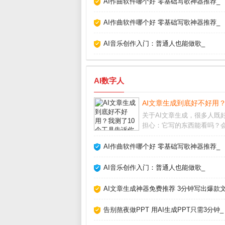
AI作曲软件哪个好 零基础写歌神器推荐_
AI作曲软件哪个好 零基础写歌神器推荐_
AI音乐创作入门：普通人也能做歌_
AI数字人
AI文章生成到底好不好用
关于AI文章生成，很多人既
担心：它写的东西能看吗？
被平台判为作弊？经过半年
使用，我实测了市面上主流
AI作曲软件哪个好 零基础写歌神器推荐_
发现它并非万能，但用对方
能大幅提升写作效率。关键
AI音乐创作入门：普通人也能做歌_
解它的能力和局限，
AI文章生成神器免费推荐 3分钟写出爆款文
告别熬夜做PPT 用AI生成PPT只需3分钟_