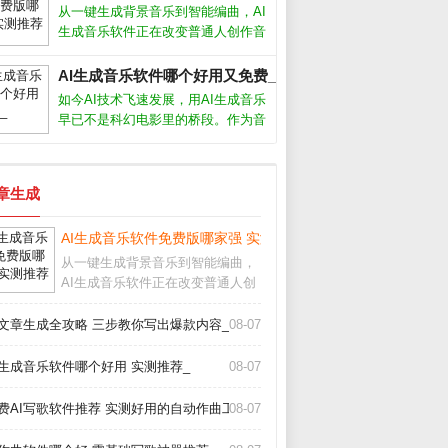
用了十几款工具后，我发现它们确实
从一键生成背景音乐到智能编曲，AI
能提供灵感，甚至写出令人惊艳的句
生成音乐软件正在改变普通人创作音
子。今天
乐的方式。无论你是短视频创作者、
游戏开发者还是音乐爱好者，这些工
AI生成音乐软件哪个好用又免费_
具都能帮你快速产出免版税的原创配
如今AI技术飞速发展，用AI生成音乐
乐。但面对市面上层出不穷的软件，
早已不是科幻电影里的桥段。作为音
怎么选
乐制作人，我试用了市面上十几款AI
生成音乐软件，发现它们确实能帮我
们快速产出背景音乐、片头配乐甚至
文章生成
完整歌曲，但不同软件在易用性、音
质
AI生成音乐软件免费版哪家强 实测推荐_
从一键生成背景音乐到智能编曲，
AI生成音乐软件正在改变普通人创
作音乐的方式。无论你是短视频创
作者、游戏开发者还是音乐爱好
I文章生成全攻略 三步教你写出爆款内容_
08-07
者，这些工具都能帮你快速产出免
版税的原创配乐。但面对市面上层
I生成音乐软件哪个好用 实测推荐_
08-07
出不穷的软件，怎么选
费AI写歌软件推荐 实测好用的自动作曲工具_
08-07