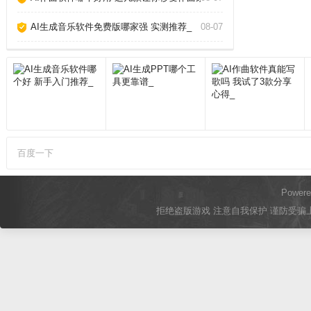
AI生成音乐软件免费版哪家强 实测推荐_
08-07
百度一下
Power
拒绝盗版游戏 注意自我保护 谨防受骗