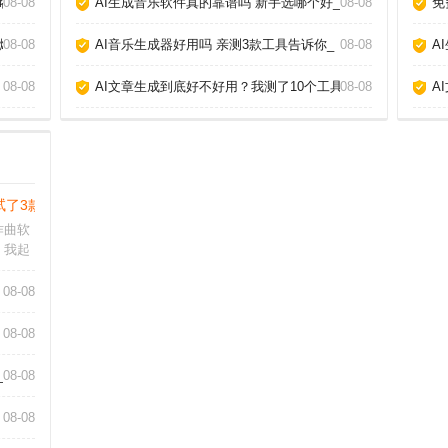
略_
08-08
AI生成音乐软件真的靠谱吗 新手选哪个好_
08-08
免
爆款_
08-08
AI音乐生成器好用吗 亲测3款工具告诉你_
08-08
A
08-08
AI文章生成到底好不好用？我测了10个工具告诉你真相_
08-08
A
试了3款分享心得_
作曲软
，我起
试了几
速生成
08-08
过乐理
体验和
08-08
_
08-08
08-08