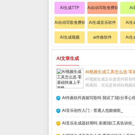
AI生成TTP
Ai自动写歌免费软件
A
Ai自动写歌免费软件
Ai生成音乐软件
Ai
AI生成视频
ai作曲软件
Ai
AI文章生成
AI视频生成工具怎么选 零
AI视频生成正在改变内容创
戏规则，无论是营销短视频
人Vlog，都能在几分钟内自
高质量画面。作为长期使用各
AI作曲软件真能写歌吗 我试了3款分享心得
工具的创作者，我发现选对
方法，效率能提升十倍以上。
AI音乐创作入门：普通人也能做歌_
频生成靠谱
AI音乐生成器好用吗 亲测3款工具告诉你_