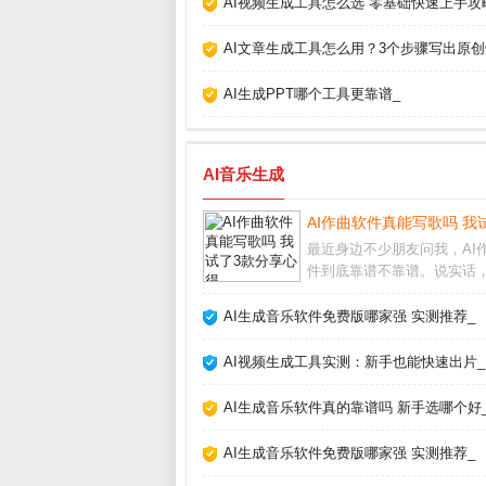
AI视频生成工具怎么选 零基础快速上手攻
AI文章生成工具怎么用？3个步骤写出原创
AI生成PPT哪个工具更靠谱_
AI音乐生成
AI作曲软件真能写歌吗 我
最近身边不少朋友问我，AI
件到底靠谱不靠谱。说实话
初也半信半疑，但亲自上手
款之后，发现它们确实能快
AI生成音乐软件免费版哪家强 实测推荐_
旋律和伴奏，尤其适合没学
的新手。今天就把我的真实
AI视频生成工具实测：新手也能快速出片_
挑选方法分享给大家
AI生成音乐软件真的靠谱吗 新手选哪个好
AI生成音乐软件免费版哪家强 实测推荐_