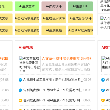
i音乐
Ai生成文章
Ai作词软件
AI生成TTP
生成文章
Ai自动写歌免费软件
Ai生成音乐软件
Ai生成音乐软件
生成文章
Ai自动写歌免费软件
AI生成视频
Ai自动写歌免费软件
AI短视频
AI
基础快速上手攻略_
AI文章生成神器免费推荐 3分钟写出爆款文章
作的游
AI文章生成工具正在改变内容创作
还是个
的方式，很多人用它快速写出高质
动生成
量文案，但真的能完全替代人工
类AI
吗？我用了半年多，从最初的怀疑
_
08-08
AI视频生成工具实测：新手也能快速出片_
08-08
A
工具和
到现在的依赖，发现关键是把AI当
AI视
成助手而非主角。它能帮你突破灵
08-08
告别熬夜做PPT 用AI生成PPT只需3分钟_
08-08
A
感枯竭，但最终成品
08-08
告别熬夜做PPT 用AI生成PPT只需3分钟_
08-08
A