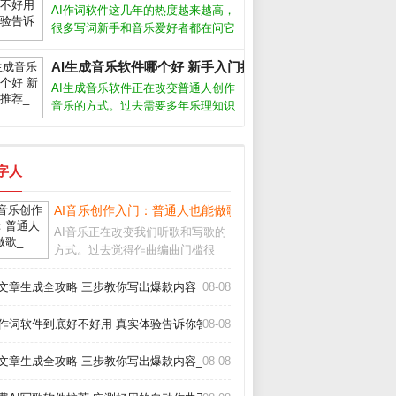
创作者，我发现选对工具和方法，效
AI作词软件这几年的热度越来越高，
率能提升十倍以上。AI视频生成靠谱
很多写词新手和音乐爱好者都在问它
到底能不能派上用场。从我的实际体
验来看，它确实能帮我们快速生成歌
AI生成音乐软件哪个好 新手入门推荐_
词框架，但要想写出真正打动人心的
AI生成音乐软件正在改变普通人创作
句子，还得靠人工打磨。AI作词软件
音乐的方式。过去需要多年乐理知识
怎么
才能写歌，现在用手机或电脑就能生
成完整曲目。这些工具降低了门槛，
但也带来选择难题：功能多不多、效
数字人
果好不好、要不要付费？AI生成音乐
软件
_
AI音乐创作入门：普通人也能做歌_
AI音乐正在改变我们听歌和写歌的
方式。过去觉得作曲编曲门槛很
高，现在借助人工智能工具，即使
不懂乐理也能快速生成完整的伴奏
I文章生成全攻略 三步教你写出爆款内容_
08-08
甚至人声。这不仅是技术突破，更
让音乐创作变得人人可尝试。AI音
I作词软件到底好不好用 真实体验告诉你答案_
08-08
乐怎么制作市面上主
I文章生成全攻略 三步教你写出爆款内容_
08-08