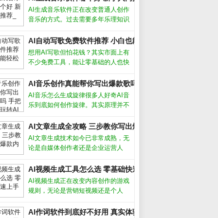
AI生成音乐软件正在改变普通人创作
音乐的方式。过去需要多年乐理知识
才能写歌，现在用手机或电脑就能生
成完整曲目。这些工具降低了门槛，
AI自动写歌免费软件推荐 小白也能轻松创作_
但也带来选择难题：功能多不多、效
想用AI写歌但怕花钱？其实市面上有
果好不好、要不要付费？AI生成音乐
不少免费工具，能让零基础的人也快
软件
速生成原创旋律。今天我就从实际使
用体验出发，聊聊几款真正好用的AI
AI音乐创作真能帮你写出爆款歌吗 手把手教你玩转AI作歌_
自动写歌免费软件，帮你绕过那些华
AI音乐怎么生成旋律很多人好奇AI音
而不实的坑。免费AI写歌软件哪个好
乐到底如何创作旋律。其实原理并不
用
复杂，AI通过学习海量现成歌曲的节
奏、和弦走向和音高变化，逐渐掌握
AI文章生成全攻略 三步教你写出爆款内容_
了人类音乐的基本规律。你只需输入
AI文章生成技术如今已非常成熟，无
风格关键词，比如“忧伤的钢琴曲”或
论是自媒体创作者还是企业运营人
员，都能借助它快速产出高质量内
容。但很多人只停留在“复制粘贴”层
AI视频生成工具怎么选 零基础快速上手攻略_
面，浪费了这个强大工具的真正潜
AI视频生成正在改变内容创作的游戏
力。要想让AI写出符合需求、有深
规则，无论是营销短视频还是个人
度、能吸引
Vlog，都能在几分钟内自动生成高质
量画面。作为长期使用各类AI工具的
AI作词软件到底好不好用 真实体验告诉你答案_