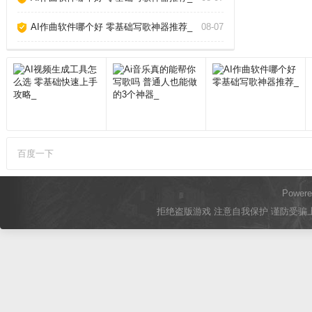
AI作曲软件哪个好 零基础写歌神器推荐_
08-07
百度一下
Power
拒绝盗版游戏 注意自我保护 谨防受骗