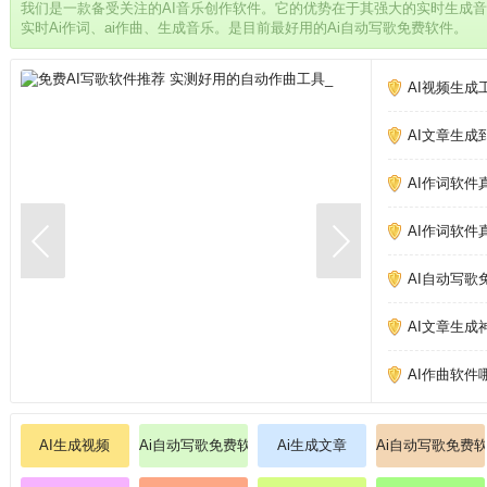
我们是一款备受关注的AI音乐创作软件。它的优势在于其强大的实时生成
实时Ai作词、ai作曲、生成音乐。是目前最好用的Ai自动写歌免费软件。
AI视频生成
AI文章生成
AI作词软件
AI作词软件
AI自动写歌
AI文章生成
AI作曲软件
AI生成视频
Ai自动写歌免费软件
Ai生成文章
Ai自动写歌免费