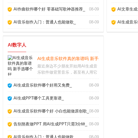
AI作曲软件哪个好 零基础写歌神器推荐_
08-09
AI文章生
AI音乐创作入门：普通人也能做歌_
08-09
AI生成音
AI数字人
AI生成音乐软件真的靠谱吗 新手选哪个好_
最近身边不少朋友开始用AI生成音
乐软件做背景音乐，甚至有人用它
创作完整歌曲。作为音乐爱好者，
我试用了十几款主流工具后发现，
AI生成音乐软件哪个好用又免费_
08-09
选对软件确实能大幅提升效率，但
盲目跟风也可能踩坑。AI生成音乐
AI生成PPT哪个工具更靠谱_
08-09
软件怎么选市面上
AI生成音乐软件哪个好 小白也能做原创歌_
08-09
告别熬夜做PPT 用AI生成PPT只需3分钟_
08-09
AI音乐创作入门：普通人也能做歌_
08-09