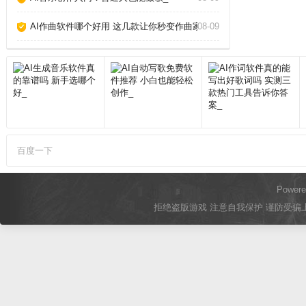
AI作曲软件哪个好用 这几款让你秒变作曲家_
08-09
百度一下
Power
拒绝盗版游戏 注意自我保护 谨防受骗